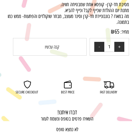
מסיבת חד-קרן- קופסא אחת שמבטיחה חוויה.
מתנת יום ההולדת שכייף לקבל וכייף להביא.
מה במארז ? בונבוניירת חד-קרן וסינר מעוצב, מבחר שוקולדים והפתעות- ממש כמו
בתמונה.
₪
65
מחיר:
קנה עכשיו
רוצה להיות הראשון שמוסיף חוות דעת למוצר זה?
SECURE CHECKOUT
BEST PRICE
FAST DELIVERY
דברו איתנו!
השאירו פרטים בטופס ונשמח לעזור
לא נמצא טופס