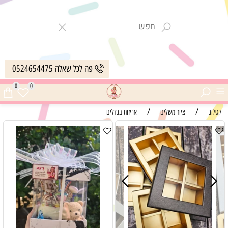
פה לכל שאלה 0524654475
0
0
/
/
קטלוג
ציוד משלים
אריזות בגדלים