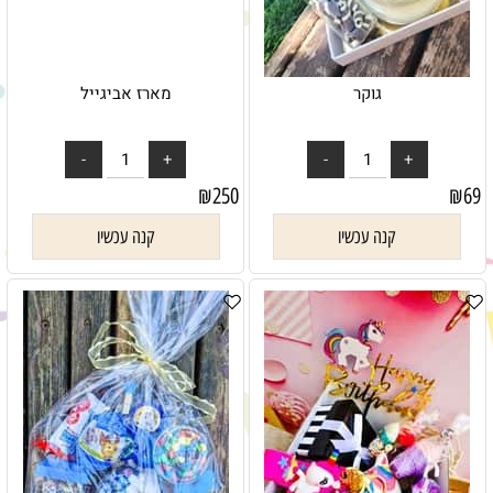
גוקר
מארז אביגייל
₪
250
₪
69
קנה עכשיו
קנה עכשיו